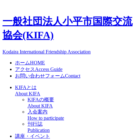
一般社団法人
小平市国際交流
協会(KIFA)
Kodaira International Friendship Association
ホーム
HOME
アクセス
Access Guide
お問い合わせフォーム
Contact
KIFAとは
About KIFA
KIFAの概要
About KIFA
入会案内
How to participate
刊行誌
Publication
講座・イベント