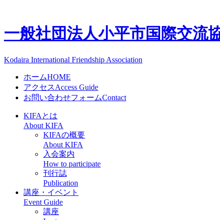
一般社団法人
小平市国際交流協会
Kodaira International Friendship Association
ホーム
HOME
アクセス
Access Guide
お問い合わせフォーム
Contact
KIFAとは
About KIFA
KIFAの概要
About KIFA
入会案内
How to participate
刊行誌
Publication
講座・イベント
Event Guide
講座