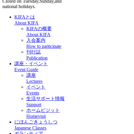
Closed on Tuesday,Sunday,and
national holidays.
KIFAとは
About KIFA
KIFAの概要
About KIFA
入会案内
How to participate
刊行誌
Publication
講座・イベント
Event Guide
講座
Lectures
イベント
Events
生活サポート情報
Support
ホームビジット
Homevisit
にほんごきょうしつ
Japanese Classes
ボランティア