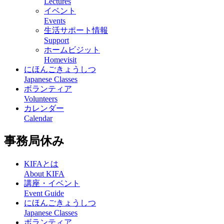
Lectures
イベント
Events
生活サポート情報
Support
ホームビジット
Homevisit
にほんごきょうしつ
Japanese Classes
ボランティア
Volunteers
カレンダー
Calendar
事務局休み
KIFAとは
About KIFA
講座・イベント
Event Guide
にほんごきょうしつ
Japanese Classes
ボランティア