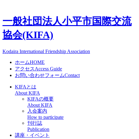
一般社団法人
小平市国際交流
協会(KIFA)
Kodaira International Friendship Association
ホーム
HOME
アクセス
Access Guide
お問い合わせフォーム
Contact
KIFAとは
About KIFA
KIFAの概要
About KIFA
入会案内
How to participate
刊行誌
Publication
講座・イベント