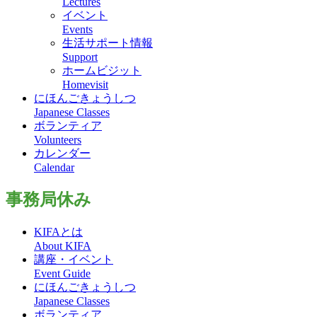
Lectures
イベント
Events
生活サポート情報
Support
ホームビジット
Homevisit
にほんごきょうしつ
Japanese Classes
ボランティア
Volunteers
カレンダー
Calendar
事務局休み
KIFAとは
About KIFA
講座・イベント
Event Guide
にほんごきょうしつ
Japanese Classes
ボランティア