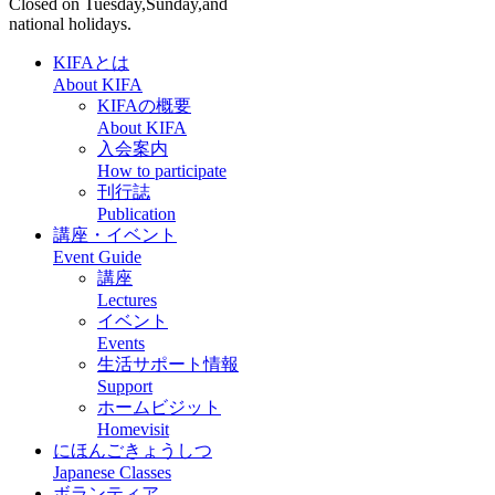
Closed on Tuesday,Sunday,and
national holidays.
KIFAとは
About KIFA
KIFAの概要
About KIFA
入会案内
How to participate
刊行誌
Publication
講座・イベント
Event Guide
講座
Lectures
イベント
Events
生活サポート情報
Support
ホームビジット
Homevisit
にほんごきょうしつ
Japanese Classes
ボランティア