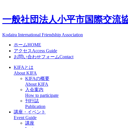
一般社団法人
小平市国際交流協会
Kodaira International Friendship Association
ホーム
HOME
アクセス
Access Guide
お問い合わせフォーム
Contact
KIFAとは
About KIFA
KIFAの概要
About KIFA
入会案内
How to participate
刊行誌
Publication
講座・イベント
Event Guide
講座