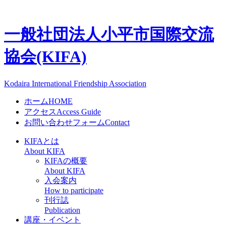
一般社団法人
小平市国際交流
協会(KIFA)
Kodaira International Friendship Association
ホーム
HOME
アクセス
Access Guide
お問い合わせフォーム
Contact
KIFAとは
About KIFA
KIFAの概要
About KIFA
入会案内
How to participate
刊行誌
Publication
講座・イベント