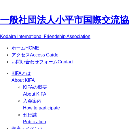
一般社団法人
小平市国際交流協会(
Kodaira International Friendship Association
ホーム
HOME
アクセス
Access Guide
お問い合わせフォーム
Contact
KIFAとは
About KIFA
KIFAの概要
About KIFA
入会案内
How to participate
刊行誌
Publication
講座・イベント