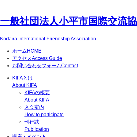
一般社団法人
小平市国際交流協会(
Kodaira International Friendship Association
ホーム
HOME
アクセス
Access Guide
お問い合わせフォーム
Contact
KIFAとは
About KIFA
KIFAの概要
About KIFA
入会案内
How to participate
刊行誌
Publication
講座・イベント