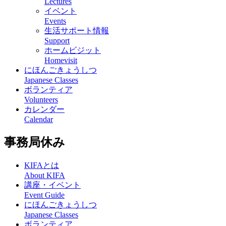
Lectures
イベント
Events
生活サポート情報
Support
ホームビジット
Homevisit
にほんごきょうしつ
Japanese Classes
ボランティア
Volunteers
カレンダー
Calendar
事務局休み
KIFAとは
About KIFA
講座・イベント
Event Guide
にほんごきょうしつ
Japanese Classes
ボランティア