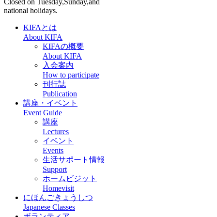
Closed on Tuesday,Sunday,and
national holidays.
KIFAとは
About KIFA
KIFAの概要
About KIFA
入会案内
How to participate
刊行誌
Publication
講座・イベント
Event Guide
講座
Lectures
イベント
Events
生活サポート情報
Support
ホームビジット
Homevisit
にほんごきょうしつ
Japanese Classes
ボランティア