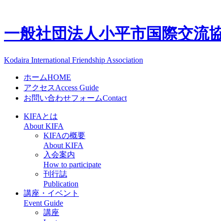
一般社団法人
小平市国際交流協会
Kodaira International Friendship Association
ホーム
HOME
アクセス
Access Guide
お問い合わせフォーム
Contact
KIFAとは
About KIFA
KIFAの概要
About KIFA
入会案内
How to participate
刊行誌
Publication
講座・イベント
Event Guide
講座