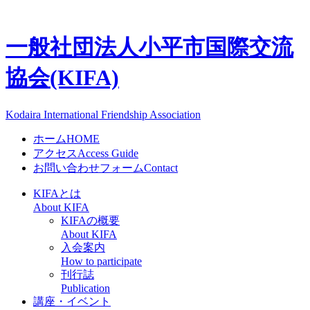
一般社団法人
小平市国際交流
協会(KIFA)
Kodaira International Friendship Association
ホーム
HOME
アクセス
Access Guide
お問い合わせフォーム
Contact
KIFAとは
About KIFA
KIFAの概要
About KIFA
入会案内
How to participate
刊行誌
Publication
講座・イベント