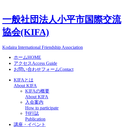
一般社団法人
小平市国際交流
協会(KIFA)
Kodaira International Friendship Association
ホーム
HOME
アクセス
Access Guide
お問い合わせフォーム
Contact
KIFAとは
About KIFA
KIFAの概要
About KIFA
入会案内
How to participate
刊行誌
Publication
講座・イベント