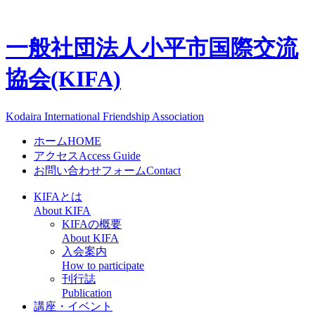
一般社団法人
小平市国際交流
協会(KIFA)
Kodaira International Friendship Association
ホーム
HOME
アクセス
Access Guide
お問い合わせフォーム
Contact
KIFAとは
About KIFA
KIFAの概要
About KIFA
入会案内
How to participate
刊行誌
Publication
講座・イベント