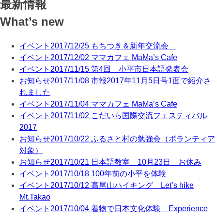
最新情報
What’s new
イベント
2017/12/25
もちつき＆新年交流会
イベント
2017/12/02
ママカフェ MaMa’s Cafe
イベント
2017/11/15
第4回 小平市日本語発表会
お知らせ
2017/11/08
市報2017年11月5日号1面で紹介さ
れました
イベント
2017/11/04
ママカフェ MaMa’s Cafe
イベント
2017/11/02
こだいら国際交流フェスティバル
2017
お知らせ
2017/10/22
ふるさと村の勉強会（ボランティア
対象）
お知らせ
2017/10/21
日本語教室 10月23日 お休み
イベント
2017/10/18
100年前の小平を体験
イベント
2017/10/12
高尾山ハイキング Let’s hike
Mt.Takao
イベント
2017/10/04
着物で日本文化体験 Experience