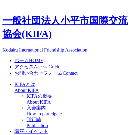
一般社団法人
小平市国際交流
協会(KIFA)
Kodaira International Friendship Association
ホーム
HOME
アクセス
Access Guide
お問い合わせフォーム
Contact
KIFAとは
About KIFA
KIFAの概要
About KIFA
入会案内
How to participate
刊行誌
Publication
講座・イベント