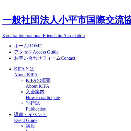
一般社団法人
小平市国際交流協会
Kodaira International Friendship Association
ホーム
HOME
アクセス
Access Guide
お問い合わせフォーム
Contact
KIFAとは
About KIFA
KIFAの概要
About KIFA
入会案内
How to participate
刊行誌
Publication
講座・イベント
Event Guide
講座