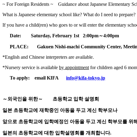
~ For Foreign Residents ~ Guidance about Japanese Elementary Sc
What is Japanese elementary school like? What do I need to prepare?
If you have a child(ren) who goes to or will enter the elementary scho
Date: Saturday, February 1st 2:00pm
～
4:00pm
PLACE:
Gakuen Nishi-machi Community Center,
Meetin
*English and Chinese interpreters are available.
*Nursery service is available
by appointment
for children aged 6 mont
To apply:
email
KIFA
info@kifa-tokyo.jp
～
외국인을
위한
～
초등학교
입학
설명회
일본 초등학교에 재학중인 아동을 두고 계신 학부모나
앞으로 초등학교에 입학예정인 아동을 두고 계신 학부모를 위
일본의 초등학교에 대한 입학설명회를 개최합니다
.