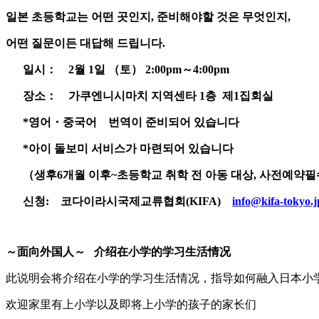
일본 초등학교는 어떤 곳인지
,
준비해야할 것은 무엇인지
,
어떤 질문이든 대답해 드립니다.
일시
：
2
월
1
일
（
토
）
2:00pm
～
4:00pm
장소
：
가쿠엔니시마치
지역센타
1
층
제
1
집회실
*
영어
・
중국어
번역이 준비되어 있습니다
*
아이 돌보미 서비스가 마련되어 있습니다
（
생후
6
개월 이후~초등학교 취학 전 아동 대상, 사전예약필
신청:
코다이라시국제교류협회
(KIFA)
info@kifa-tokyo.j
～
面向外国人
～
介绍在
小学的学习生活情况
此说明会将介绍在小学的学习生活情况，指导如何融入日本小
欢迎家里有上小学以及即将上小学的孩子的家长们