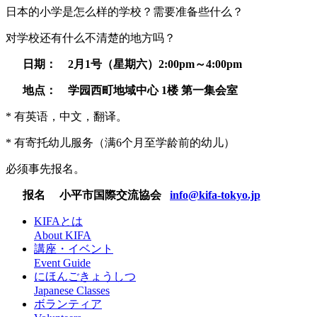
日本的小学是怎么样的学校？需要准备些什么？
对学校还有什么不清楚的地方吗？
日期
：
2
月
1
号（星期六）
2:00pm
～
4:00pm
地点
：
学园西町地域中心
1
楼
第一集会室
* 有英语，中文，翻译。
* 有寄托幼儿服务（满6个月至学龄前的幼儿）
必须事先报名。
报名
小平市国際交流協会
info@kifa-tokyo.jp
KIFAとは
About KIFA
講座・イベント
Event Guide
にほんごきょうしつ
Japanese Classes
ボランティア