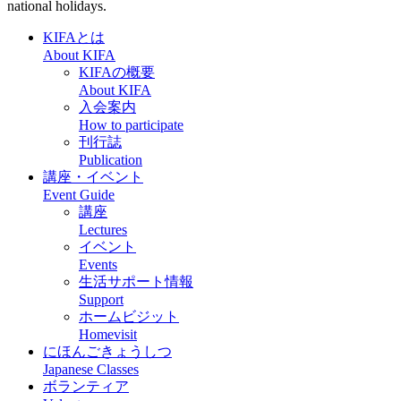
national holidays.
KIFAとは
About KIFA
KIFAの概要
About KIFA
入会案内
How to participate
刊行誌
Publication
講座・イベント
Event Guide
講座
Lectures
イベント
Events
生活サポート情報
Support
ホームビジット
Homevisit
にほんごきょうしつ
Japanese Classes
ボランティア