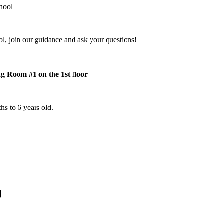
hool
ol, join our guidance and ask your questions!
g Room #1 on the 1st floor
hs to 6 years old.
해