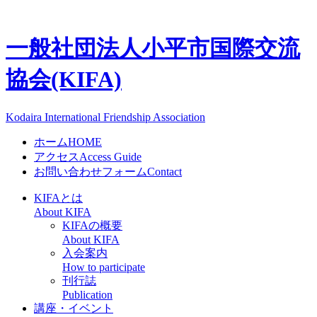
一般社団法人
小平市国際交流
協会(KIFA)
Kodaira International Friendship Association
ホーム
HOME
アクセス
Access Guide
お問い合わせフォーム
Contact
KIFAとは
About KIFA
KIFAの概要
About KIFA
入会案内
How to participate
刊行誌
Publication
講座・イベント