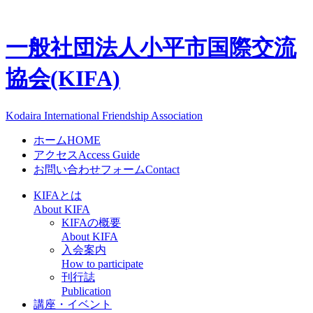
一般社団法人
小平市国際交流
協会(KIFA)
Kodaira International Friendship Association
ホーム
HOME
アクセス
Access Guide
お問い合わせフォーム
Contact
KIFAとは
About KIFA
KIFAの概要
About KIFA
入会案内
How to participate
刊行誌
Publication
講座・イベント