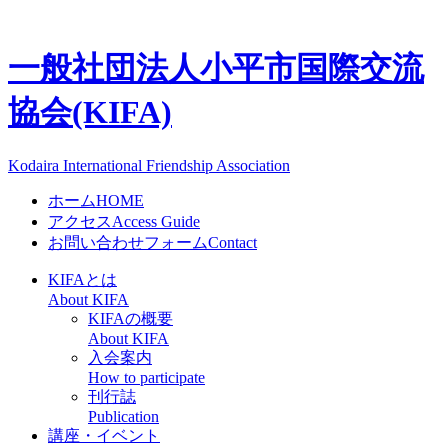
一般社団法人
小平市国際交流
協会(KIFA)
Kodaira International Friendship Association
ホーム
HOME
アクセス
Access Guide
お問い合わせフォーム
Contact
KIFAとは
About KIFA
KIFAの概要
About KIFA
入会案内
How to participate
刊行誌
Publication
講座・イベント