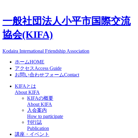
一般社団法人
小平市国際交流
協会(KIFA)
Kodaira International Friendship Association
ホーム
HOME
アクセス
Access Guide
お問い合わせフォーム
Contact
KIFAとは
About KIFA
KIFAの概要
About KIFA
入会案内
How to participate
刊行誌
Publication
講座・イベント