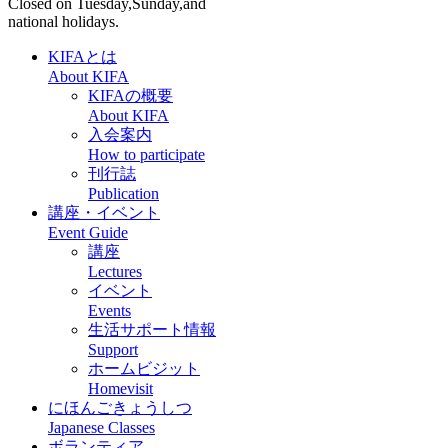
Closed on Tuesday,Sunday,and
national holidays.
KIFAとは
About KIFA
KIFAの概要
About KIFA
入会案内
How to participate
刊行誌
Publication
講座・イベント
Event Guide
講座
Lectures
イベント
Events
生活サポート情報
Support
ホームビジット
Homevisit
にほんごきょうしつ
Japanese Classes
ボランティア