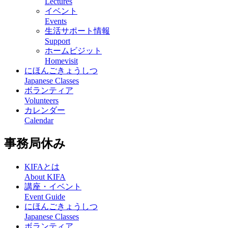
Lectures
イベント
Events
生活サポート情報
Support
ホームビジット
Homevisit
にほんごきょうしつ
Japanese Classes
ボランティア
Volunteers
カレンダー
Calendar
事務局休み
KIFAとは
About KIFA
講座・イベント
Event Guide
にほんごきょうしつ
Japanese Classes
ボランティア