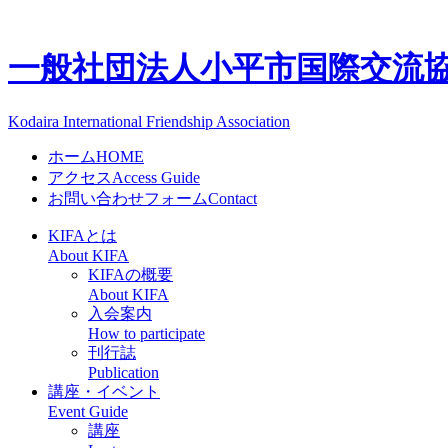
一般社団法人
小平市国際交流協会
Kodaira International Friendship Association
ホーム
HOME
アクセス
Access Guide
お問い合わせフォーム
Contact
KIFAとは
About KIFA
KIFAの概要
About KIFA
入会案内
How to participate
刊行誌
Publication
講座・イベント
Event Guide
講座