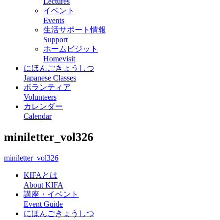
Lectures
イベント
Events
生活サポート情報
Support
ホームビジット
Homevisit
にほんごきょうしつ
Japanese Classes
ボランティア
Volunteers
カレンダー
Calendar
miniletter_vol326
miniletter_vol326
KIFAとは
About KIFA
講座・イベント
Event Guide
にほんごきょうしつ