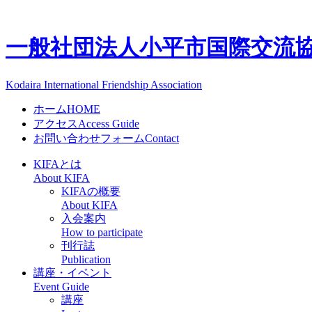
一般社団法人
小平市国際交流協会
Kodaira International Friendship Association
ホーム
HOME
アクセス
Access Guide
お問い合わせフォーム
Contact
KIFAとは
About KIFA
KIFAの概要
About KIFA
入会案内
How to participate
刊行誌
Publication
講座・イベント
Event Guide
講座