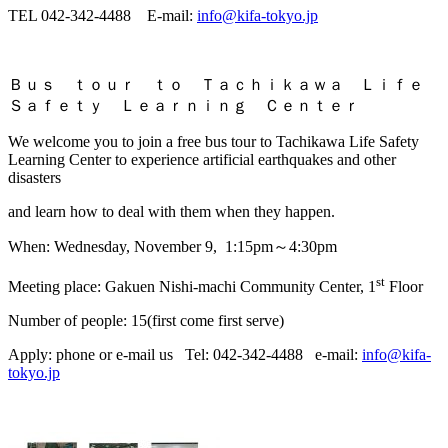
TEL 042-342-4488 E-mail:
info@kifa-tokyo.jp
Ｂｕｓ ｔｏｕｒ ｔｏ Ｔａｃｈｉｋａｗａ Ｌｉｆｅ
Ｓａｆｅｔｙ Ｌｅａｒｎｉｎｇ Ｃｅｎｔｅｒ
We welcome you to join a free bus tour to Tachikawa Life Safety
Learning Center to experience artificial earthquakes and other
disasters
and learn how to deal with them when they happen.
When: Wednesday, November 9, 1:15pm～4:30pm
st
Meeting place: Gakuen Nishi-machi Community Center, 1
Floor
Number of people: 15(first come first serve)
Apply: phone or e-mail us Tel: 042-342-4488 e-mail:
info@kifa-
tokyo.jp