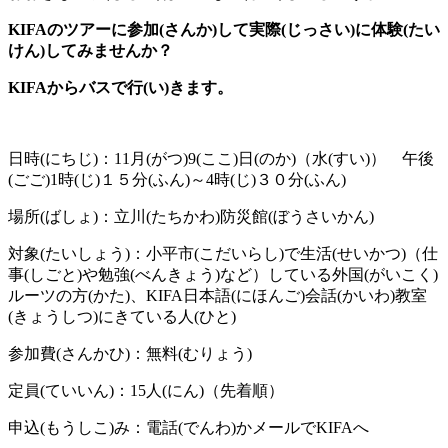
KIFAのツアーに参加(さんか)して実際(じっさい)に体験(たい
けん)してみませんか？
KIFAからバスで行(い)きます。
日時(にちじ)：11月(がつ)9(ここ)日(のか)（水(すい)） 午後
(ごご)1時(じ)１５分(ふん)～4時(じ)３０分(ふん)
場所(ばしょ)：立川(たちかわ)防災館(ぼうさいかん)
対象(たいしょう)：小平市(こだいらし)で生活(せいかつ)（仕
事(しごと)や勉強(べんきょう)など）している外国(がいこく)
ルーツの方(かた)、KIFA日本語(にほんご)会話(かいわ)教室
(きょうしつ)にきている人(ひと)
参加費(さんかひ)：無料(むりょう)
定員(ていいん)：15人(にん)（先着順）
申込(もうしこ)み：電話(でんわ)かメールでKIFAへ