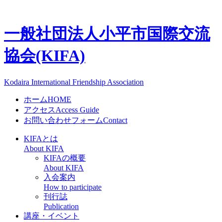
一般社団法人
小平市国際交流
協会(KIFA)
Kodaira International Friendship Association
ホーム
HOME
アクセス
Access Guide
お問い合わせフォーム
Contact
KIFAとは
About KIFA
KIFAの概要
About KIFA
入会案内
How to participate
刊行誌
Publication
講座・イベント