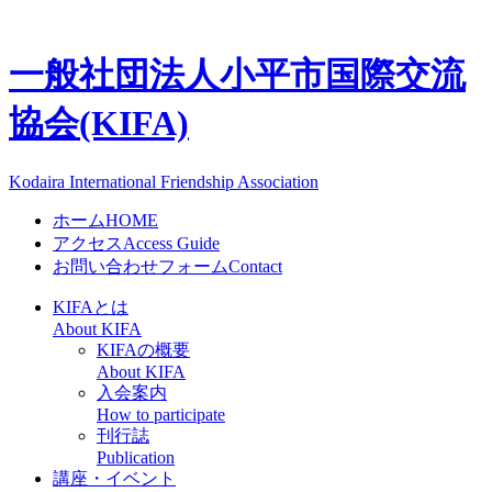
一般社団法人
小平市国際交流
協会(KIFA)
Kodaira International Friendship Association
ホーム
HOME
アクセス
Access Guide
お問い合わせフォーム
Contact
KIFAとは
About KIFA
KIFAの概要
About KIFA
入会案内
How to participate
刊行誌
Publication
講座・イベント