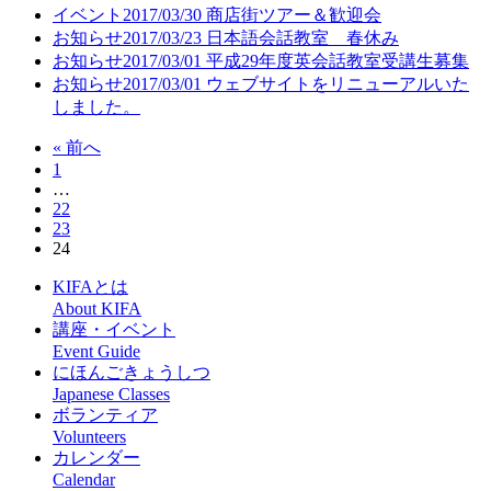
イベント
2017/03/30
商店街ツアー＆歓迎会
お知らせ
2017/03/23
日本語会話教室 春休み
お知らせ
2017/03/01
平成29年度英会話教室受講生募集
お知らせ
2017/03/01
ウェブサイトをリニューアルいた
しました。
« 前へ
1
…
22
23
24
KIFAとは
About KIFA
講座・イベント
Event Guide
にほんごきょうしつ
Japanese Classes
ボランティア
Volunteers
カレンダー
Calendar