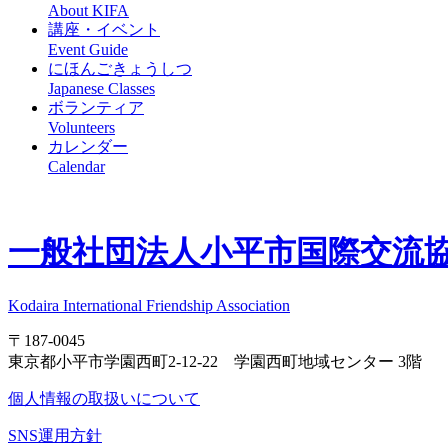
About KIFA
講座・イベント
Event Guide
にほんごきょうしつ
Japanese Classes
ボランティア
Volunteers
カレンダー
Calendar
一般社団法人
小平市国際交流協会
Kodaira International Friendship Association
〒187-0045
東京都小平市学園西町2-12-22 学園西町地域センター 3階
個人情報の取扱いについて
SNS運用方針