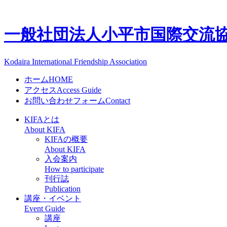
一般社団法人
小平市国際交流協会
Kodaira International Friendship Association
ホーム
HOME
アクセス
Access Guide
お問い合わせフォーム
Contact
KIFAとは
About KIFA
KIFAの概要
About KIFA
入会案内
How to participate
刊行誌
Publication
講座・イベント
Event Guide
講座