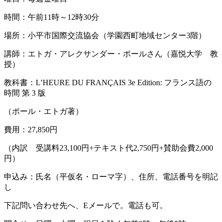
時間：午前11時～12時30分
場所：小平市国際交流協会（学園西町地域センター3階）
講師：エトガ・アレクサンダー・ポールさん（嘉悦大学 教
授）
教科書：L’HEURE DU FRANÇAIS 3e Edition: フランス語の
時間 第 3 版
（ポール・エトガ著）
費用：27,850円
（内訳 受講料23,100円+テキスト代2,750円+賛助会費2,000
円）
申込み：氏名（平仮名・ローマ字）、住所、電話番号を明記
し
下記問い合わせ先へ、Eメールで。電話も可。