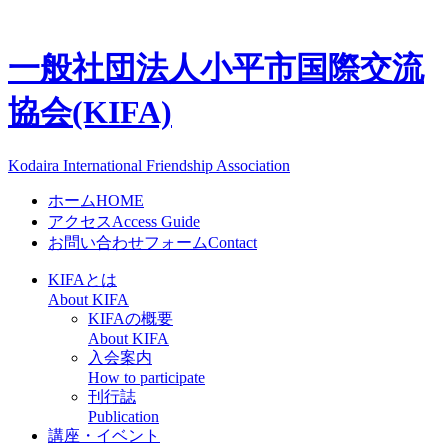
一般社団法人
小平市国際交流
協会(KIFA)
Kodaira International Friendship Association
ホーム
HOME
アクセス
Access Guide
お問い合わせフォーム
Contact
KIFAとは
About KIFA
KIFAの概要
About KIFA
入会案内
How to participate
刊行誌
Publication
講座・イベント