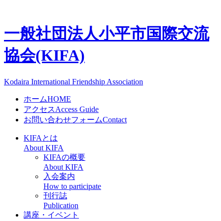
一般社団法人
小平市国際交流
協会(KIFA)
Kodaira International Friendship Association
ホーム
HOME
アクセス
Access Guide
お問い合わせフォーム
Contact
KIFAとは
About KIFA
KIFAの概要
About KIFA
入会案内
How to participate
刊行誌
Publication
講座・イベント