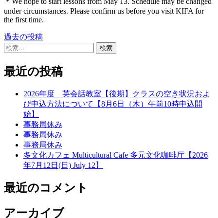
＊We hope to start lessons from May 13. Schedule may be changed
under circumstances. Please confirm us before you visit KIFA for
the first time.
過去の投稿
投
検
稿
索:
ナ
最近の投稿
ビ
2026年度 英会話教室【後期】クラスの空き状況およ
ゲ
び申込方法について【8月6日（木）午前10時申込開
始】
ー
事務局休み
シ
事務局休み
事務局休み
ョ
多文化カフェ Multicultural Cafe 多元文化咖啡厅【2026
ン
年7月12日(日) July 12】
最近のコメント
アーカイブ