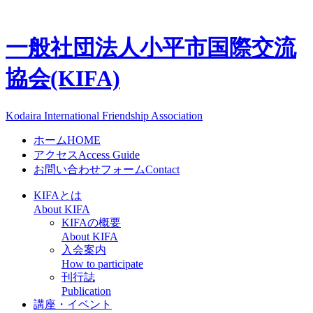
一般社団法人
小平市国際交流
協会(KIFA)
Kodaira International Friendship Association
ホーム
HOME
アクセス
Access Guide
お問い合わせフォーム
Contact
KIFAとは
About KIFA
KIFAの概要
About KIFA
入会案内
How to participate
刊行誌
Publication
講座・イベント