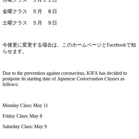
金曜クラス ５月 ８日
土曜クラス ５月 ９日
今後更に変更する場合は、このホームページと
Facebook
で知
らせます。
Due to the prevention against coronavirus, KIFA has decided to
postpone its starting date of
Japanese Conversation Classes
as
follows;
Monday Class: May 11
Friday Class: May 8
Saturday Class: May 9