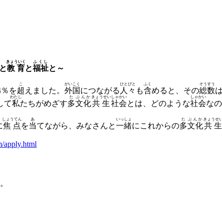
きょういく
ふくし
と
教育
と
福祉
と～
こ
がいこく
ひとびと
ふく
そうすう
4％を
超
えました。
外国
につながる
人々
も
含
めると、その
総数
わたし
た
ぶんか
きょうせい
しゃかい
しゃかい
して
私
たちがめざす
多
文化
共生
社会
とは、どのような
社会
なの
しょうてん
あ
いっしょ
た
ぶんか
きょうせ
に
焦点
を
当
てながら、みなさんと
一緒
にこれからの
多
文化
共生
m/apply.html
。