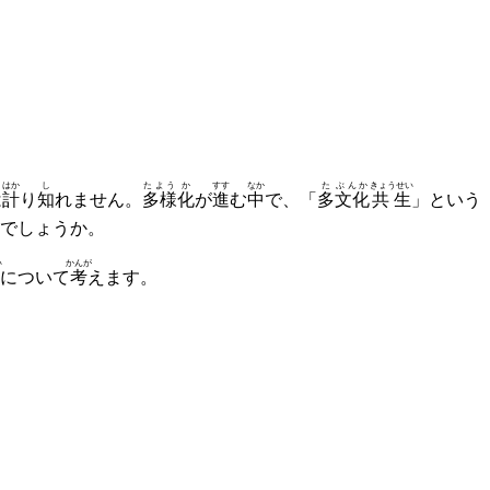
はか
し
たよう
か
すす
なか
た
ぶんか
きょうせい
は
計
り
知
れません。
多様
化
が
進
む
中
で、「
多
文化
共生
」という
でしょうか。
い
かんが
について
考
えます。