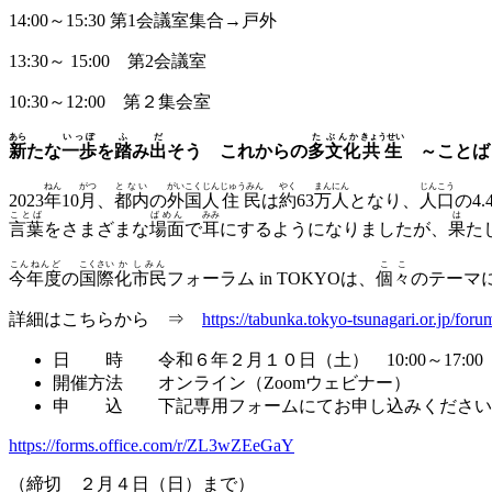
14:00～15:30 第1会議室集合→戸外
13:30～ 15:00 第2会議室
10:30～12:00 第２集会室
あら
いっぽ
ふ
だ
た
ぶんか
きょうせい
新
たな
一歩
を
踏
み
出
そう これからの
多
文化
共生
～ことば
ねん
がつ
とない
がいこく
じん
じゅうみん
やく
まん
にん
じんこう
2023
年
10
月
、
都内
の
外国
人
住民
は
約
63
万
人
となり、
人口
の4.
ことば
ばめん
みみ
は
言葉
をさまざまな
場面
で
耳
にするようになりましたが、
果
た
こんねんど
こくさい
か
しみん
ここ
今年度
の
国際
化
市民
フォーラム in TOKYOは、
個々
のテーマ
詳細はこちらから ⇒
https://tabunka.tokyo-tsunagari.or.jp/foru
日 時 令和６年２月１０日（土） 10:00～17:00
開催方法 オンライン（Zoomウェビナー）
申 込 下記専用フォームにてお申し込みください
https://forms.office.com/r/ZL3wZEeGaY
（締切 ２月４日（日）まで）