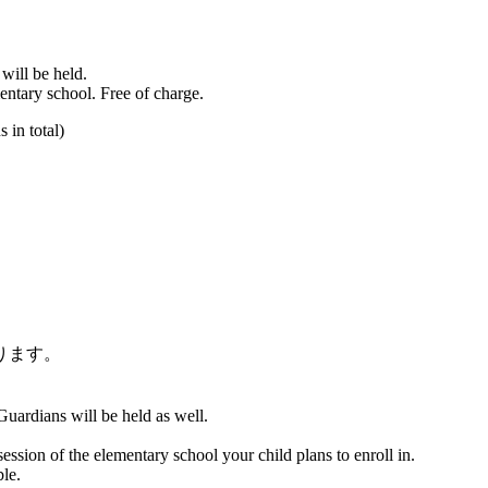
will be held.
ntary school. Free of charge.
 in total)
ります。
uardians will be held as well.
ession of the elementary school your child plans to enroll in.
le.