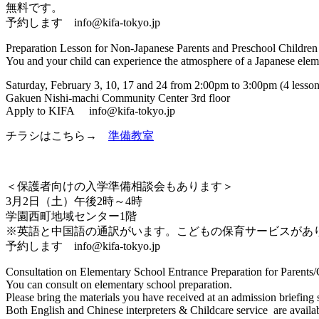
無料です。
予約します info@kifa-tokyo.jp
Preparation Lesson for Non-Japanese Parents and Preschool Children 
You and your child can experience the atmosphere of a Japanese eleme
Saturday, February 3, 10, 17 and 24 from 2:00pm to 3:00pm (4 lessons
Gakuen Nishi-machi Community Center 3rd floor
Apply to KIFA info@kifa-tokyo.jp
チラシはこちら→
準備教室
＜保護者向けの入学準備相談会もあります＞
3月2日（土）午後2時～4時
学園西町地域センター1階
※英語と中国語の通訳がいます。こどもの保育サービスがあ
予約します info@kifa-tokyo.jp
Consultation on Elementary School Entrance Preparation for Parents/G
You can consult on elementary school preparation.
Please bring the materials you have received at an admission briefing s
Both English and Chinese interpreters & Childcare service are availab