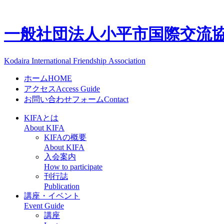
一般社団法人
小平市国際交流協会
Kodaira International Friendship Association
ホーム
HOME
アクセス
Access Guide
お問い合わせフォーム
Contact
KIFAとは
About KIFA
KIFAの概要
About KIFA
入会案内
How to participate
刊行誌
Publication
講座・イベント
Event Guide
講座