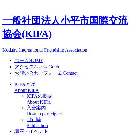
一般社団法人
小平市国際交流
協会(KIFA)
Kodaira International Friendship Association
ホーム
HOME
アクセス
Access Guide
お問い合わせフォーム
Contact
KIFAとは
About KIFA
KIFAの概要
About KIFA
入会案内
How to participate
刊行誌
Publication
講座・イベント