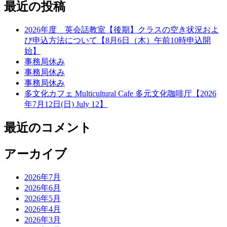
ナ
最近の投稿
ビ
2026年度 英会話教室【後期】クラスの空き状況およ
ゲ
び申込方法について【8月6日（木）午前10時申込開
始】
ー
事務局休み
シ
事務局休み
事務局休み
ョ
多文化カフェ Multicultural Cafe 多元文化咖啡厅【2026
ン
年7月12日(日) July 12】
最近のコメント
アーカイブ
2026年7月
2026年6月
2026年5月
2026年4月
2026年3月