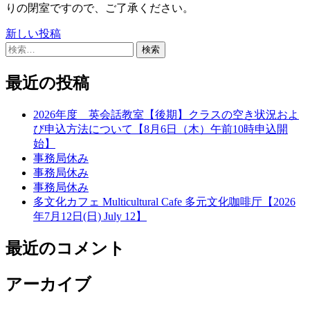
りの閉室ですので、ご了承ください。
新しい投稿
投
検
稿
索:
ナ
最近の投稿
ビ
2026年度 英会話教室【後期】クラスの空き状況およ
ゲ
び申込方法について【8月6日（木）午前10時申込開
始】
ー
事務局休み
シ
事務局休み
事務局休み
ョ
多文化カフェ Multicultural Cafe 多元文化咖啡厅【2026
ン
年7月12日(日) July 12】
最近のコメント
アーカイブ