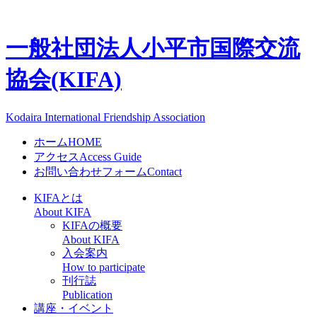
一般社団法人
小平市国際交流
協会(KIFA)
Kodaira International Friendship Association
ホーム
HOME
アクセス
Access Guide
お問い合わせフォーム
Contact
KIFAとは
About KIFA
KIFAの概要
About KIFA
入会案内
How to participate
刊行誌
Publication
講座・イベント