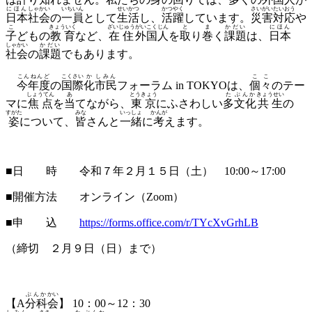
にほん
しゃかい
いちいん
せいかつ
かつやく
さいがい
たいおう
日本
社会
の
一員
として
生活
し、
活躍
しています。
災害
対応
や
こ
きょういく
ざいじゅう
がいこく
じん
と
ま
かだい
にほん
子
どもの
教育
など、
在住
外国
人
を
取
り
巻
く
課題
は、
日本
しゃかい
かだい
社会
の
課題
でもあります。
こんねんど
こくさい
か
しみん
ここ
今年度
の
国際
化
市民
フォーラム in TOKYOは、
個々
のテー
しょうてん
あ
とうきょう
た
ぶんか
きょうせい
マに
焦点
を
当
てながら、
東京
にふさわしい
多
文化
共生
の
すがた
みな
いっしょ
かんが
姿
について、
皆
さんと
一緒
に
考
えます。
■日 時 令和７年２月１５日（土） 10:00～17:00
■開催方法 オンライン（Zoom）
■申 込
https://forms.office.com/r/TYcXvGrhLB
（締切 ２月９日（日）まで）
ぶんか
かい
【A
分科
会
】 10：00～12：30