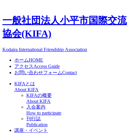
一般社団法人
小平市国際交流
協会(KIFA)
Kodaira International Friendship Association
ホーム
HOME
アクセス
Access Guide
お問い合わせフォーム
Contact
KIFAとは
About KIFA
KIFAの概要
About KIFA
入会案内
How to participate
刊行誌
Publication
講座・イベント