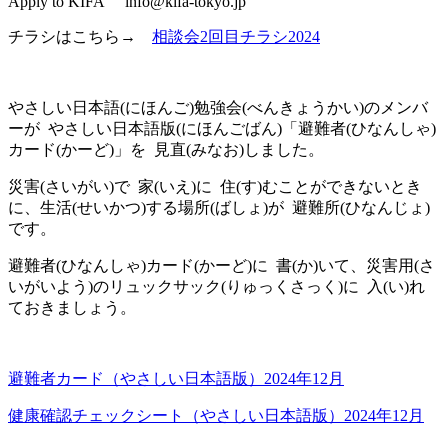
Apply to KIFA info@kifa-tokyo.jp
チラシはこちら→
相談会2回目チラシ2024
やさしい日本語(にほんご)勉強会(べんきょうかい)のメンバ
ーが やさしい日本語版(にほんごばん)「避難者(ひなんしゃ)
カード(かーど)」を 見直(みなお)しました。
災害(さいがい)で 家(いえ)に 住(す)むことができないとき
に、生活(せいかつ)する場所(ばしょ)が 避難所(ひなんじょ)
です。
避難者(ひなんしゃ)カード(かーど)に 書(か)いて、災害用(さ
いがいよう)のリュックサック(りゅっくさっく)に 入(い)れ
ておきましょう。
避難者カード（やさしい日本語版）2024年12月
健康確認チェックシート（やさしい日本語版）2024年12月