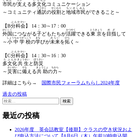
しみん
ささ
た
ぶんか
市民
が
支
える
多
文化
コミュニケーション
つうやく
やくわり
ちいき
しみん
～コミュニティ
通訳
の
役割
と
地域
市民
ができること～
ぶんか
かい
【B
分科
会
】 14：30～17：00
がいこく
こ
かつやく
とうきょう
めざ
外国
につながる
子
どもたちが
活躍
できる
東京
を
目指
して
しょうちゅうがっこう
まな
みらい
ひら
～
小中学校
の
学
びが
未来
を
拓
く～
ぶんか
かい
【C
分科
会
】 14：30～16：30
た
ぶんか
きょうせい
ぼうさい
多
文化
共生
と
防災
さいがい
そな
きょうじょ
ちから
～
災害
に
備
える
共助
の
力
～
詳細はこちら→
国際市民フォーラムちらし2024年度
過去の投稿
投
検
稿
索:
ナ
最近の投稿
ビ
2026年度 英会話教室【後期】クラスの空き状況およ
ゲ
び申込方法について【8月6日（木）午前10時申込開