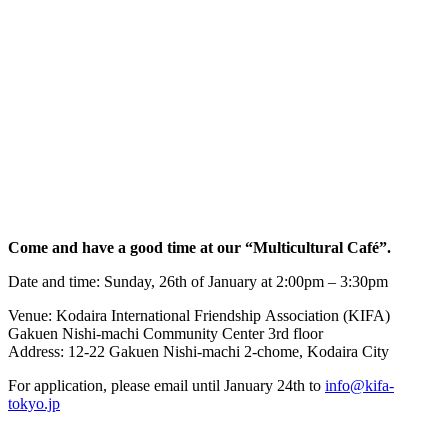
Come and have a good time at our “Multicultural Café”.
Date and time: Sunday, 26th of January at 2:00pm – 3:30pm
Venue: Kodaira International Friendship Association (KIFA)
Gakuen Nishi-machi Community Center 3rd floor
Address: 12-22 Gakuen Nishi-machi 2-chome, Kodaira City
For application, please email until January 24th to
info@kifa-
tokyo.jp