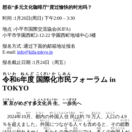
想在“多元文化咖啡厅”度过愉快的时光吗？
时间 :1月26日(周日) 下午2:00 – 3:30
地点 :小平市国際交流協会(KIFA)
小平市学園西町2-12-22 学園西町地域中心3楼
报名方式 :通过下面的邮箱地址报名
E-mail:
info@kifa-tokyo.jp
报名截止日期 :1月24日（周五）
れいわ
ねんど
こくさい
か
しみん
令和
6
年度
国際
化
市民
フォーラム in
TOKYO
とうきょう
た
ぶんか
きょうせい
いっぽ
さき
東京
がめざす
多
文化
共生
、
一歩
先
へ
ねん
がつ
とない
がいこく
じん
じゅうみん
やく
まん
にん
じんこう
2024
年
10
月
、
都内
の
外国
人
住民
は
約
70
万
人
、
人口
の 4.9
こ
がいこく
ひとびと
ふく
そうすう
％を
超
えました。
外国
につながる
人々
も
含
めると、その
総数
はか
し
わたし
み
まわ
おお
がいこく
じん
は
計
り
知
れません。
私
たちの
身
の
回
りでは、
多
くの
外国
人
が