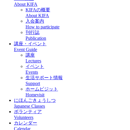
About KIFA
KIFAの概要
About KIFA
入会案内
How to participate
刊行誌
Publication
講座・イベント
Event Guide
講座
Lectures
イベント
Events
生活サポート情報
Support
ホームビジット
Homevisit
にほんごきょうしつ
Japanese Classes
ボランティア
Volunteers
カレンダー
Calendar