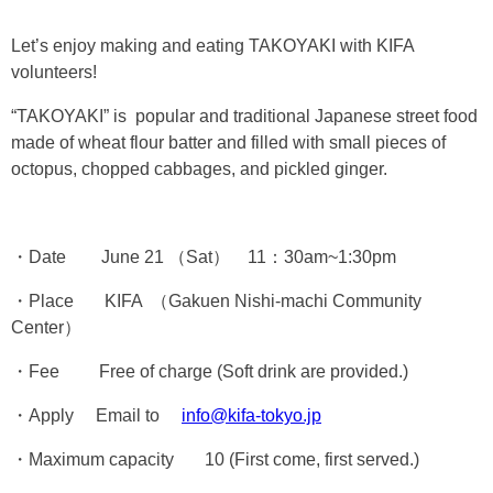
Let’s enjoy making and eating TAKOYAKI with KIFA
volunteers!
“TAKOYAKI” is popular and traditional Japanese street food
made of wheat flour batter and filled with small pieces of
octopus, chopped cabbages, and pickled ginger.
・Date June 21 （Sat） 11：30am~1:30pm
・Place KIFA （Gakuen Nishi-machi Community
Center）
・Fee Free of charge (Soft drink are provided.)
・Apply Email to
info@kifa-tokyo.jp
・Maximum capacity 10 (First come, first served.)