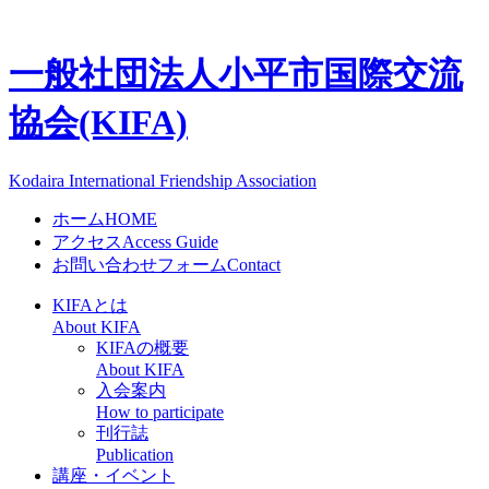
一般社団法人
小平市国際交流
協会(KIFA)
Kodaira International Friendship Association
ホーム
HOME
アクセス
Access Guide
お問い合わせフォーム
Contact
KIFAとは
About KIFA
KIFAの概要
About KIFA
入会案内
How to participate
刊行誌
Publication
講座・イベント