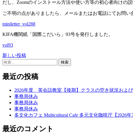
だし、Zoomのインストール方法や使い方等の初心者向けの
ご不明の点がありましたら、メールまたはお電話にてお問い
miniletter_vol288
KIFA機関紙「国際こだいら」93号を発行しました。
vol93
新しい投稿
投
検
稿
索:
ナ
最近の投稿
ビ
2026年度 英会話教室【後期】クラスの空き状況および
ゲ
事務局休み
事務局休み
ー
事務局休み
シ
多文化カフェ Multicultural Cafe 多元文化咖啡厅【2026年7月
ョ
最近のコメント
ン