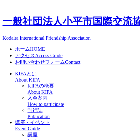
一般社団法人
小平市国際交流協会
Kodaira International Friendship Association
ホーム
HOME
アクセス
Access Guide
お問い合わせフォーム
Contact
KIFAとは
About KIFA
KIFAの概要
About KIFA
入会案内
How to participate
刊行誌
Publication
講座・イベント
Event Guide
講座